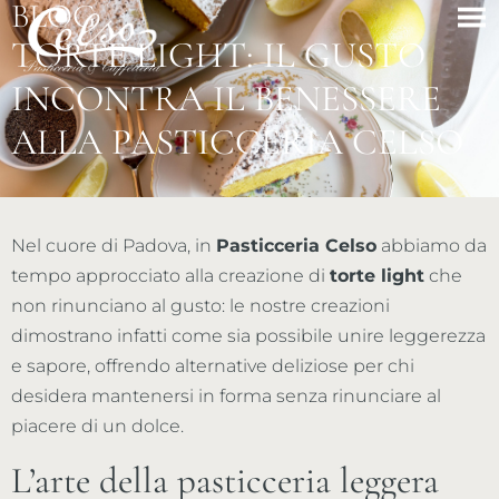
BLOG
TORTE LIGHT: IL GUSTO
INCONTRA IL BENESSERE
ALLA PASTICCERIA CELSO
Nel cuore di Padova, in
Pasticceria Celso
abbiamo da
tempo approcciato alla creazione di
torte light
che
non rinunciano al gusto: le nostre creazioni
dimostrano infatti come sia possibile unire leggerezza
e sapore, offrendo alternative deliziose per chi
desidera mantenersi in forma senza rinunciare al
piacere di un dolce.
L’arte della pasticceria leggera